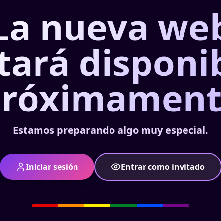
La nueva we
tará disponi
próximament
Estamos preparando algo muy especial.
Iniciar sesión
Entrar como invitado