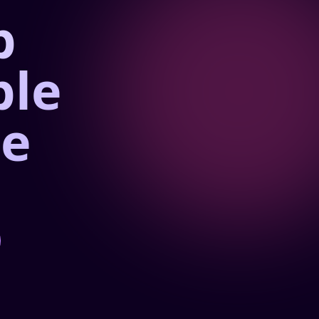
b
ble
e